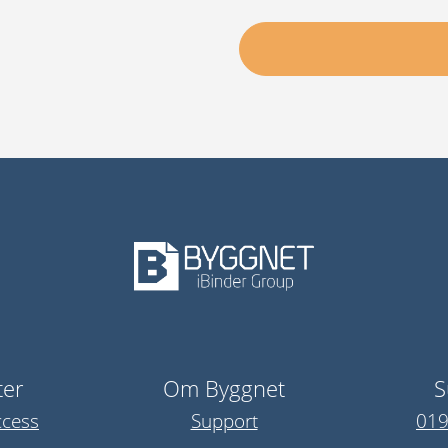
ter
Om Byggnet
S
ccess
Support
019