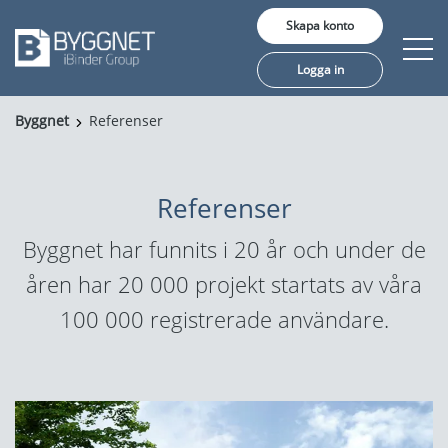
Skapa konto
Logga in
Byggnet
Referenser
Produkter
Support
Referenser
Om Byggnet
Byggnet har funnits i 20 år och under de
åren har 20 000 projekt startats av våra
Referenser
100 000 registrerade användare.
Språk:
English