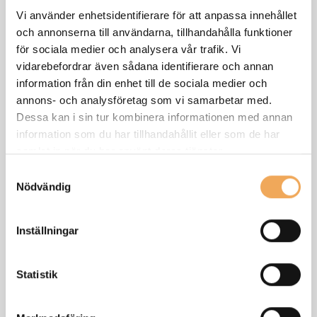
Vi använder enhetsidentifierare för att anpassa innehållet
och annonserna till användarna, tillhandahålla funktioner
för sociala medier och analysera vår trafik. Vi
vidarebefordrar även sådana identifierare och annan
information från din enhet till de sociala medier och
annons- och analysföretag som vi samarbetar med.
Dessa kan i sin tur kombinera informationen med annan
information som du har tillhandahållit eller som de har
Nybyggnad av skola och förskola i
samlat in när du har använt deras tjänster.
Bredvik, Bergunda, Växjö
Samtyckesval
Nödvändig
Projektnamn: Pär Lagerqvists skola Byggkostnad: 310 mkr
F-btkn: kv Bredvik 1 Använder sig av Byggnet Access och
Inställningar
Ritningsprint...
Statistik