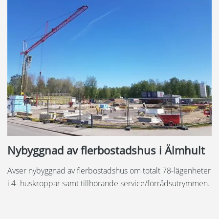
Nybyggnad av flerbostadshus i Älmhult
Avser nybyggnad av flerbostadshus om totalt 78-lägenheter
i 4- huskroppar samt tillhörande service/förrådsutrymmen.